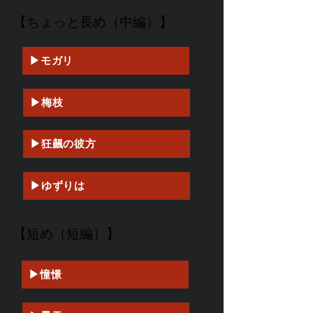
【ちょっと長め（中編）】
▶モガリ
▶梅枝
▶狂飆の彼方
▶ゆずりは
【短め（短編）】
▶憧憬