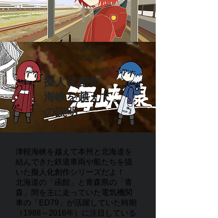
擬人化創作
海峡を越えて。
​の説明
津軽海峡を越えて本州と北海道を
結んできた鉄道車両や船たちを描
いた擬人化創作シリーズだよ！
北海道の「函館」と青森県の「青
森」間を主に走っていた電気機関
車の「ED79」が活躍していた時期
（1988～2016年）に注目している