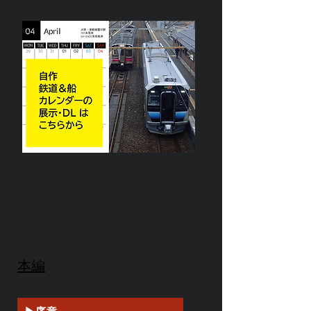
海峡を越えて。
小説版
本編