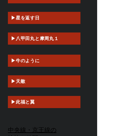
▶星を返す日
▶八甲田丸と摩周丸１
▶牛のように
▶天敵
▶此福と翼
中央線・京王線の