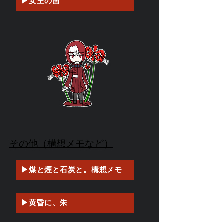
▶女王の国
その他（構想メモなど）
▶煤と煙と石炭と。構想メモ
▶黄昏に、朱