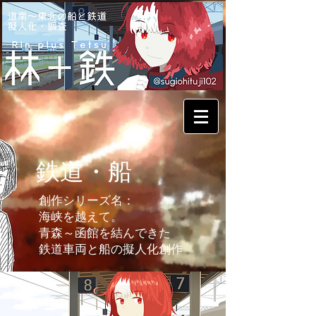
​鉄道・船
創作シリーズ名：
​海峡を越えて。
青森～函館を結んできた
鉄道車両と船の擬人化創作