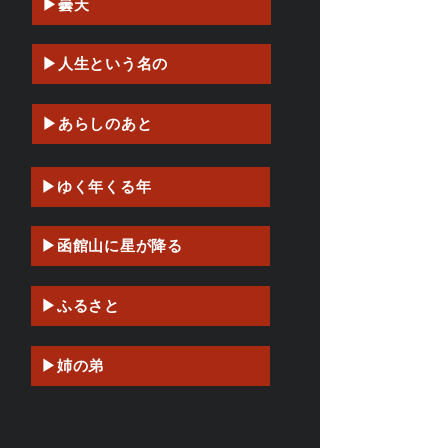
▶曇天
▶人生という名の
▶あらしのあと
▶ゆく年くる年
▶函館山に星が降る
▶ふるさと
▶姉の弟