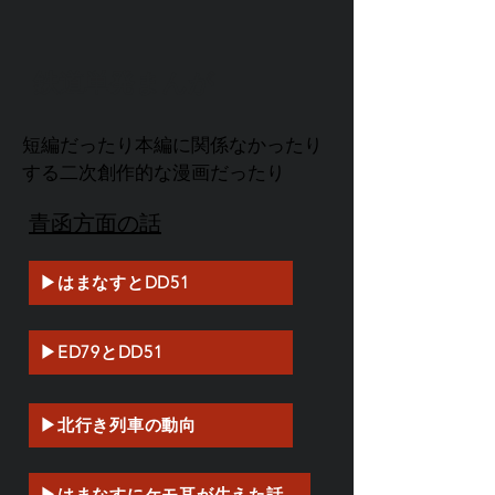
鉄道単発まんが
短編だったり本編に関係なかったり
する二次創作的な漫画だったり
青函方面の話
▶はまなすとDD51
▶ED79とDD51
▶北行き列車の動向
▶はまなすにケモ耳が生えた話