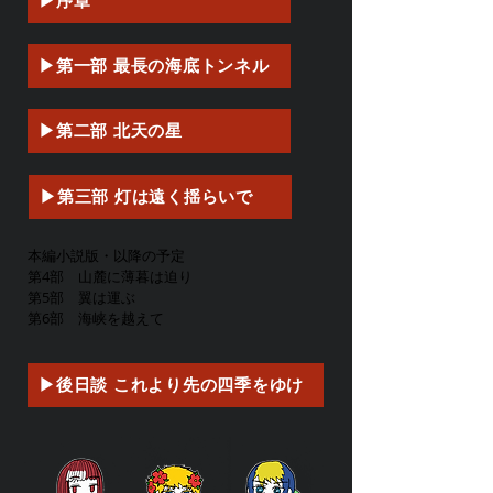
▶序章
▶第一部 最長の海底トンネル
▶第二部 北天の星
▶第三部 灯は遠く揺らいで
​本編小説版・以降の予定
第4部 山麓に薄暮は迫り
第5部 翼は運ぶ
第6部 海峡を越えて
▶後日談 これより先の四季をゆけ