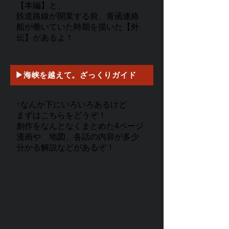
【本編】と、
鉄道路線が開業する前、青函連絡
船が働いていた時期を描いた【外
伝】があるよ！
▶海峡を越えて。ざっくりガイド
↑なんか下にいろいろあるけど
まずはこちらをどうぞ！
創作をなんとなくまとめた4ページ
漫画や
地図、各話の内容が多少
分かる解説などがあるぞ！
キャラ紹介とか
​カレンダーと
か