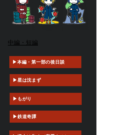
​中編・短編
▶本編・第一部の後日談
▶星は沈まず
▶もがり
▶鉄道奇譚