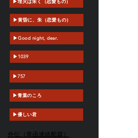
▶埋火は朱く（恋愛もの）
▶黄昏に、朱（恋愛もの）
▶Good night, dear.
▶1039
▶757
▶青葉のころ
▶優しい君
外伝（青函連絡船篇）