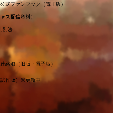
非公式ファンブック（電子版）
キャス配信資料）
判別法
函連絡船（旧版・電子版）
（試作版）※更新中