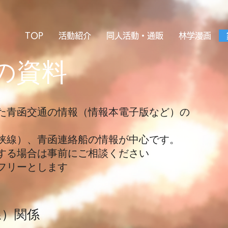
TOP
活動紹介
同人活動・通販
林学漫画
船の資料
た青函交通の情報（情報本電子版など）の
峡線）、青函連絡船の情報が中心です。
する場合は事前にご相談ください
フリーとします
線）関係