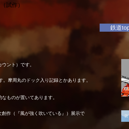
譜（試作）
鉄道to
作アカウント）です。
まとめです。摩周丸のドック入り記録とかあります。
林
筆的なものが置いてあります。
Eの二次創作（『風が強く吹いている』）展示で