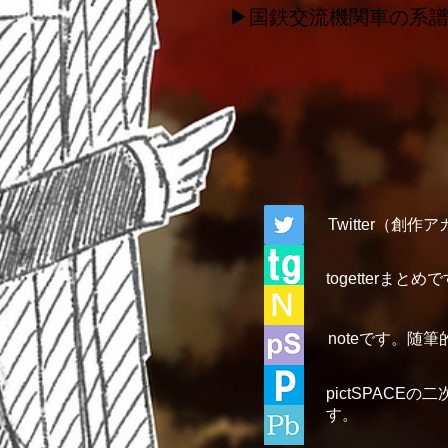
▶国鉄交流機関車の系
Twitter（創
togetter
noteです。随
pictSPAC
す。