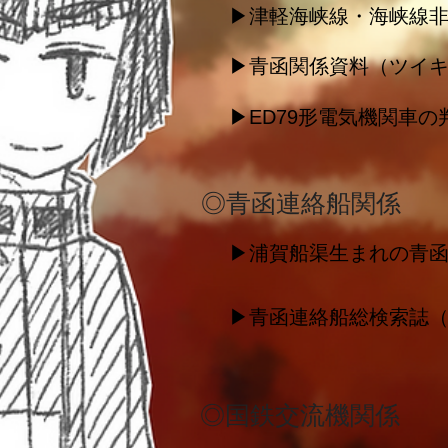
▶津軽海峡線・海峡線
▶青函関係資料（ツイ
▶ED79形電気機関車の
​◎青函連絡船関係
▶浦賀船渠生まれの青
▶青函連絡船総検索誌
​◎国鉄交流機関係