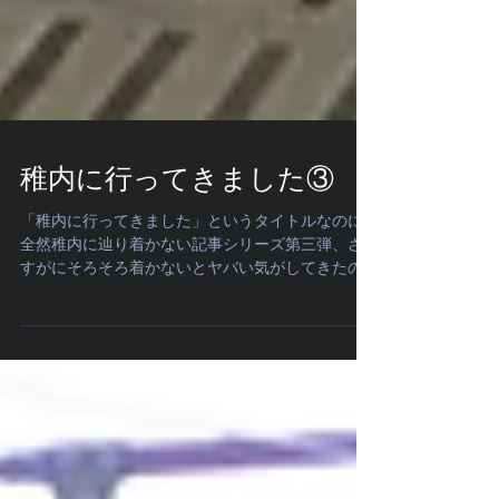
稚内に行ってきました③
「稚内に行ってきました」というタイトルなのに
全然稚内に辿り着かない記事シリーズ第三弾、さ
すがにそろそろ着かないとヤバい気がしてきたの
で今回は着きます（保証）。まあ、前回は札幌で
終わりましたし…。 札幌発稚内行きの直行便の特
急は、一日一往復出ています…札幌07:30発の特急
「...