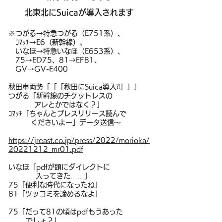
北東北にSuicaが導入されます
※つがる→特急つがる（E751系）、
ｺﾏｯﾁ→E6（新幹線）、
いなほ→特急いなほ（E653系）、
75→ED75、81→EF81、
GV→GV-E400
秋田車両勢「「「秋田にSuica導入⁈」」」
つがる「新幹線のチケットレスの
アレとかではなく？」
ｺﾏｯﾁ「ちゃんとプレスリリース読んで
くださいよー」データ送信～
https://jreast.co.jp/press/2022/morioka/
20221212_mr01.pdf
いなほ「pdfが頭にダイレクトに
入ってきた……」
75「便利な時代になったね」
81「ツッコミを諦めるなよ」
75「だって81の頃はpdfもうあった
でしょ？」