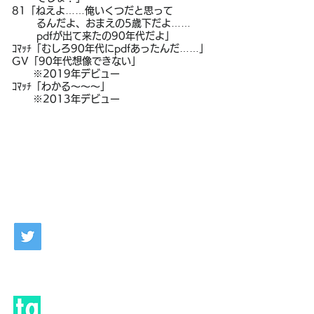
81「ねえよ……俺いくつだと
思って
るんだよ、おまえの5歳下だよ……
pdfが出て来たの90年代だよ」
ｺﾏｯﾁ「むしろ90年代にpdfあったんだ……」
GV「90年代想像できない」
※2019年デビュー
ｺﾏｯﾁ「わかる～～～」
※2013年デビュー
Twitter（創作アカウント）です。
togetterまとめです。