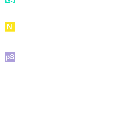
摩周丸のドック入り記録
とかあります。
noteです。
随筆的なものが
置いてあります。
pictSPACEの
二次創作
（『風が強く吹いている』）
展示です。
pixivです。
カラーイラストまとめと漫
画・小説の一部があります。
Privatterです。