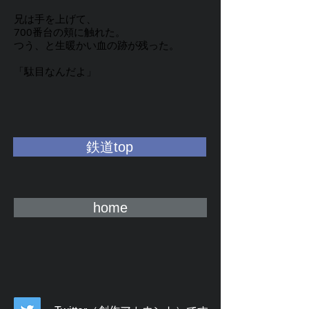
兄は手を上げて、
700番台の頬に触れた。
つう、と生暖かい血の跡が残った。
「駄目なんだよ」
鉄道top
home