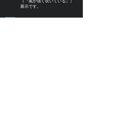
（『風が強く吹いている』）
展示です。
pixivです。
カラーイラストまとめと漫
画・小説の一部があります。
Privatterです。
創作裏話と小ネタがありま
す。