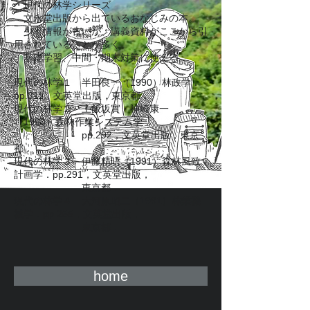
・現代の林学シリーズ
文永堂出版から出ているおなじみの本。
少々情報が古いが、講義資料がここから引
用されていることが多く、
基礎学習、中間・期末対策に使える。
現代の林学１ 半田良一（
）林政学．
1990
，文英堂出版，東京都．
pp.311
現代の林学２ 上飯坂實・神崎康一
（
）森林作業システム学．
1990
，文英堂出版，東京
pp.292
都．
現代の林学３ 伊藤精晤（
）森林風致
1991
計画学．
文英堂出版，
pp.291，
東京都．
現代の林学４ 大河原昭二（
）林業機
1991
械学．
，文英堂出版，
pp.255
東京都．
home