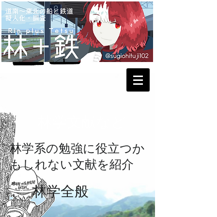
林学文献など
林学系の勉強に役立つか
もしれない文献を紹介
林学全般