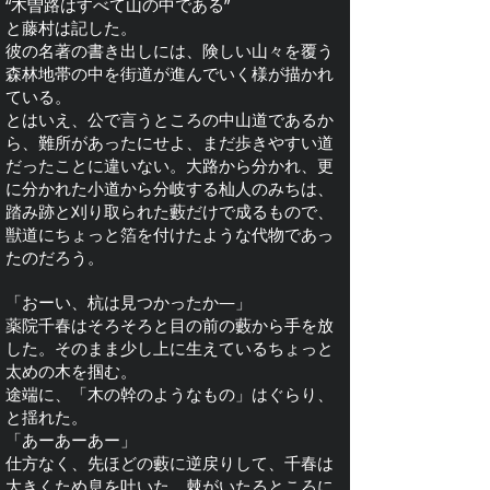
“木曽路はすべて山の中である”
と藤村は
記した。
彼の名著の書き出しには、険しい山々を覆う
森林地帯の中を街道が進んでいく様が描かれ
ている。
とはいえ、公で言うところの中山道であるか
ら、難所があったにせよ、まだ歩きやすい道
だったことに違いない。大路から分かれ、
更
に分かれた小道から分岐する杣人のみちは、
踏み跡と刈り取られた藪だけで成るもので、
獣道にちょっと箔を付けたような代物であっ
たのだろう。
「おーい、杭は見つかったか―」
薬院千春はそろそろと目の前の藪から
手を放
した。そのまま少し上に生えているちょっと
太めの木を掴む。
途端に、「木の幹のようなもの」はぐらり、
と揺れた。
「あーあーあー」
仕方なく、先ほどの藪に逆戻りして、千春は
大きくため息を吐いた。棘がいたるところに