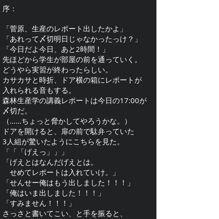
序：
「菅原、生産のレポート出したかよ」
「あれって〆切明日じゃなかったっけ？」
「今日だよ今日、あと2時間！」
先ほどから学生が部屋の前を通っていく。
どうやら実習が終わったらしい。
カサカサと時折、ドア横の箱にレポートが
入れられる音もする。
森林生産学の講義レポートは今日の17:00が
〆切だ。
（……ちょっと脅かしてやろうかな。）
ドアを開けると、扉の前で駄弁っていた
3人組が驚いたようにこちらを見た。
「「「げえっ」」」
「げえとはなんだげえとは。
せめてレポートは入れていけ。」
「せんせー俺はもう出しました！！！」
「俺はいま出しました！！！」
「すみません！！！」
さっさと書いてこい、と手を振ると、