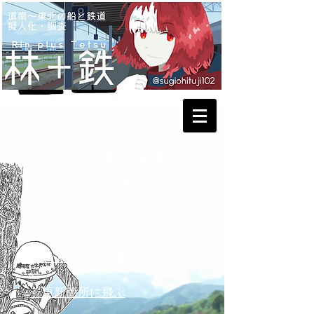
・チハルは森の学徒に
​ なるようです
序
第一章：林学実習①
☆更新箇所に飛ぶ