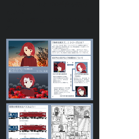
ED79とED75と700番台を語り
たいペーパー
ぎじスク第2回（2020.11.15）配
布