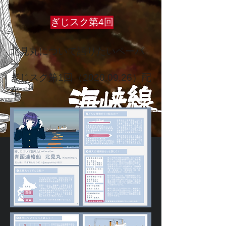
ぎじスク第4回
北見丸について語りたいペーパ
ー
ぎじスク第1回（2020.09.26）配
布