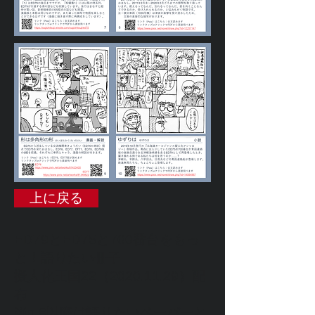
上に戻る
ED79とED75と700番台をもっ
と！語りたい冊子
擬人化王国22（2020.11.29）配
布
※p.8以降は語りたいペーパーと