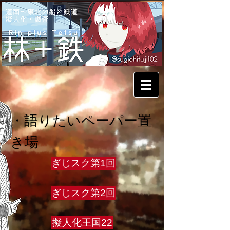
・語りたいペーパー置
き場
ぎじスク第1回
ぎじスク第2回
擬人化王国22